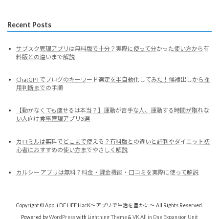
Recent Posts
サブスク管理アプリは無料版で十分？実際に使って分かった使い方から有
料版との違いまで解説
ChatGPTでブログのキーワード選定を半自動化してみた！候補出しから採
用判断までの手順
【動かなくても痩せるは本当？】運動が苦手な人、運動する時間が取れな
い人向け食事管理アプリ3選
カロミルは無料でどこまで使える？有料版との違いと評判やダイエット初
心者におすすめの使い方までやさしく解説
カルシー アプリは無料？料金・課金機能・口コミを実際に使って解説
Copyright © AppLi DE LIFE HacK～アプリで生活を豊かに～ All Rights Reserved.
Powered by
WordPress
with
Lightning Theme
&
VK All in One Expansion Unit