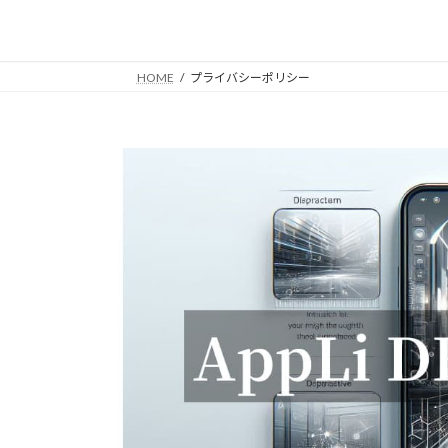
コ
ナ
ン
ビ
テ
ゲ
HOME
プライバシーポリシー
ン
ー
ツ
シ
へ
ョ
ス
ン
キ
に
ッ
移
プ
動