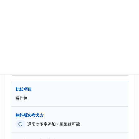
△
基本的な色分けや表示確認が中心
◎
カレンダーセットで仕事用・家庭用などを切り替えやすい
予定の種類が多い人ほどPro版の恩恵が大きい
操作性
○
通常の予定追加・編集は可能